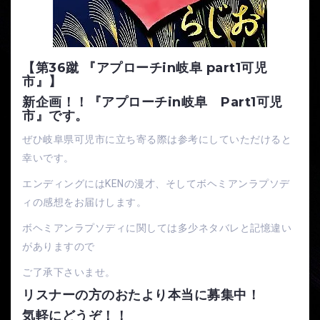
【第36蹴 『アプローチin岐阜 part1可児
市』】
新企画！！『アプローチin岐阜 Part1可児
市』です。
ぜひ岐阜県可児市に立ち寄る際は参考にしていただけると
幸いです。
エンディングにはKENの漫才、そしてボヘミアンラプソデ
ィの感想をお届けします。
ボヘミアンラプソディに関しては多少ネタバレと記憶違い
がありますので
ご了承下さいませ。
リスナーの方のおたより本当に募集中！
気軽にどうぞ！！