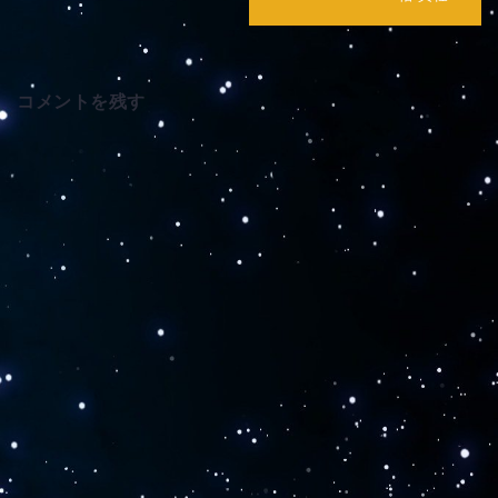
ビ
ゲ
ー
シ
ョ
コメントを残す
ン