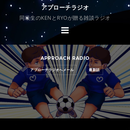
コ
アプローチラジオ
ン
同級生のKENとRYOが贈る雑談ラジオ
テ
ン
ツ
へ
ス
キ
APPROACH RADIO
ッ
アプローチラジオへメール
最新話
プ