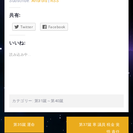
Subscribe:
Android
|
RSS
レ
ー
共有:
ヤ
ー
Twitter
Facebook
いいね:
読み込み中...
カテゴリー:
第31蹴～第40蹴
投
稿
第35蹴 運命
第37蹴 寒 議員 税金 覚
ナ
悟 責任