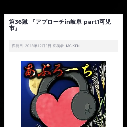
第36蹴 『アプローチin岐阜 part1可児
市』
投稿日:
2018年12月3日
投稿者:
MC.KEN